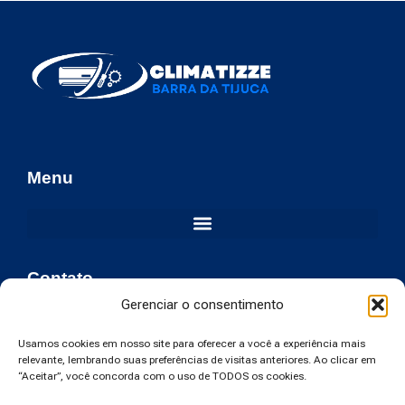
Menu
Contato
Gerenciar o consentimento
contato@climatizzebarra.com.br
Usamos cookies em nosso site para oferecer a você a experiência mais
(21) 98612-6071
relevante, lembrando suas preferências de visitas anteriores. Ao clicar em
“Aceitar”, você concorda com o uso de TODOS os cookies.
Siga-nos: