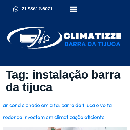
21 98612-6071
Quem Somos
Política De Cookies (BR)
Tag:
instalação barra
da tijuca
ar condicionado em alta: barra da tijuca e volta
redonda investem em climatização eficiente